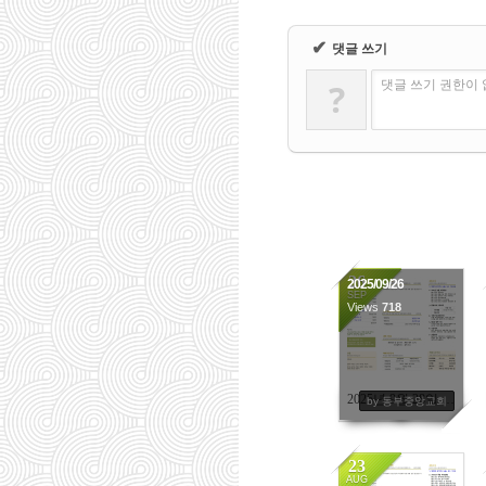
✔
댓글 쓰기
?
댓글 쓰기 권한이
26
2025/09/26
SEP
Views
718
2025년 9월 28일 주보
by 동부중앙교회
23
AUG