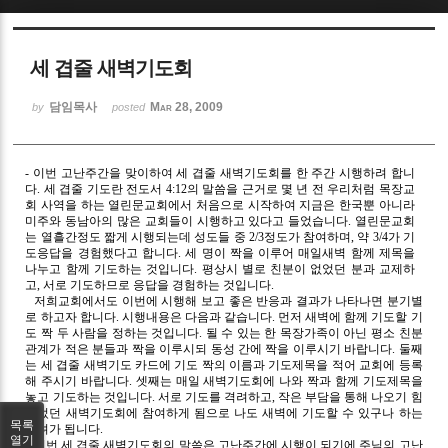
Sketchbook5, 스케치북5
세 겹줄 새벽기도회
담임목사
Mar 28, 2009
by
posted
- 이번 고난주간을 맞이하여 세 겹줄 새벽기도회를 한 주간 시행하려 합니
Sketchbook5, 스케치북5
다. 세 겹줄 기도란 전도서 4:12의 말씀을 근거로 몇 년 전 우리처럼 목장교
회 사역을 하는 열린문교회에서 처음으로 시작하여 지금은 한국뿐 아니라
미주와 동남아의 많은 교회들이 시행하고 있다고 들었습니다. 열린문교회
는 열흘간정도 짧게 시행되는데 성도들 중 2/3정도가 참여하며, 약 3/4가 기
도응답을 경험했다고 합니다. 세 명이 짝을 이루어 매일새벽 함께 제목을
나누고 함께 기도하는 것입니다. 평상시 별로 친분이 없었던 분과 교제하
고, 서로 기도하므로 응답을 경험하는 것입니다.
저희교회에서도 이번에 시행해 보고 좋은 반응과 결과가 나타나면 분기별
로 하고자 합니다. 시행내용은 다음과 같습니다. 먼저 새벽에 함께 기도할 기
도 짝 두 사람을 정하는 것입니다. 될 수 있는 한 목장가족이 아닌 평소 친분
관계가 적은 분들과 짝을 이루시되 동성 간에 짝을 이루시기 바랍니다. 둘째
는 세 겹줄 새벽기도 카드에 기도 짝의 이름과 기도제목을 적어 교회에 등록
해 주시기 바랍니다. 셋째는 매일 새벽기도회에 나와 짝과 함께 기도제목을
놓고 기도하는 것입니다. 서로 기도를 격려하고, 작은 부담을 통해 나오기 힘
들었던 새벽기도회에 참여하게 됨으로 나도 새벽에 기도할 수 있구나 하는
목록
격려가 됩니다.
열기
이번 세 겹줄 새벽기도회의 말씀은 고난주간에 시행이 되기에 주님의 고난