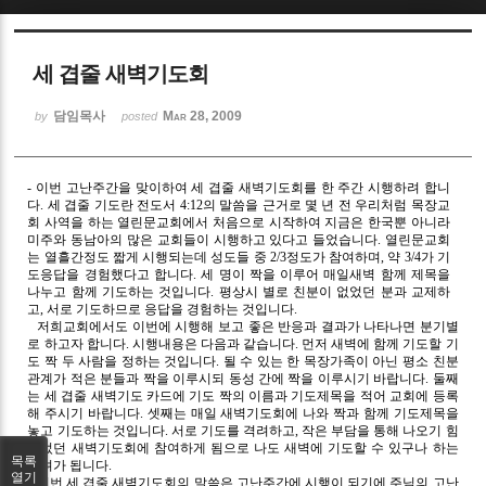
Sketchbook5, 스케치북5
세 겹줄 새벽기도회
담임목사
Mar 28, 2009
by
posted
- 이번 고난주간을 맞이하여 세 겹줄 새벽기도회를 한 주간 시행하려 합니
Sketchbook5, 스케치북5
다. 세 겹줄 기도란 전도서 4:12의 말씀을 근거로 몇 년 전 우리처럼 목장교
회 사역을 하는 열린문교회에서 처음으로 시작하여 지금은 한국뿐 아니라
미주와 동남아의 많은 교회들이 시행하고 있다고 들었습니다. 열린문교회
는 열흘간정도 짧게 시행되는데 성도들 중 2/3정도가 참여하며, 약 3/4가 기
도응답을 경험했다고 합니다. 세 명이 짝을 이루어 매일새벽 함께 제목을
나누고 함께 기도하는 것입니다. 평상시 별로 친분이 없었던 분과 교제하
고, 서로 기도하므로 응답을 경험하는 것입니다.
저희교회에서도 이번에 시행해 보고 좋은 반응과 결과가 나타나면 분기별
로 하고자 합니다. 시행내용은 다음과 같습니다. 먼저 새벽에 함께 기도할 기
도 짝 두 사람을 정하는 것입니다. 될 수 있는 한 목장가족이 아닌 평소 친분
관계가 적은 분들과 짝을 이루시되 동성 간에 짝을 이루시기 바랍니다. 둘째
는 세 겹줄 새벽기도 카드에 기도 짝의 이름과 기도제목을 적어 교회에 등록
해 주시기 바랍니다. 셋째는 매일 새벽기도회에 나와 짝과 함께 기도제목을
놓고 기도하는 것입니다. 서로 기도를 격려하고, 작은 부담을 통해 나오기 힘
들었던 새벽기도회에 참여하게 됨으로 나도 새벽에 기도할 수 있구나 하는
목록
격려가 됩니다.
열기
이번 세 겹줄 새벽기도회의 말씀은 고난주간에 시행이 되기에 주님의 고난