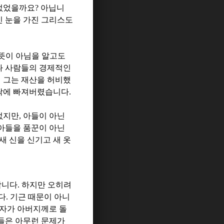
 없었을까요
?
아닙니
 눈을 가진 그리스도
뜻이 아님을 알고도
나 사람들의 경제적인
 그는 재산을 허비했
나락에 빠져버렸습니다
.
없지만
,
아들이 아닌
아들을 품꾼이 아닌
새 신을 신기고 새 옷
합니다
.
하지만 오히려
다
.
기근 때문이 아니
자가 아버지께로 돌
들은 아무런 문제가