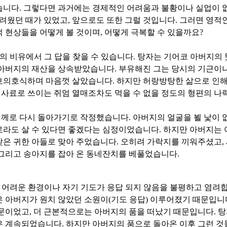
습니다
.
그렇다면 과거에는 경제적인 어려움과 불황이나 실업이
려웠던 때가 있었고
,
앞으로도 또한 그럴 것입니다
.
그러면 영적인
 현상들을 어떻게 볼 것이며
,
어떻게 극복할 수 있을까요
?
의 비유에서 그 답을 찾을 수 있습니다
.
탕자는 기어코 아버지의 
 아버지의 재산을 상속받았습니다
.
부유해진 그는 당시의 기근이
호의호식하며 마음껏 살았습니다
.
하지만 허랑방탕한 삶으로 인해
 사료로 쓰이는 쥐엄 열매조차도 먹을 수 없을 정도의 형편의 
께로 다시 돌아가기로 작정했습니다
.
아버지의 얼굴을 뵐 낯이 
로라도 살 수 있다면 좋겠다는 심정이었습니다
.
하지만 아버지는 
찾은 귀한 아들로 맞아 주었습니다
.
오히려 가락지를 끼워주셨고
,
그리고 송아지를 잡아 온 동네잔치를 베풀었습니다
.
 어려운 환경이나 자기 기도가 응답 되지 않음을 불평하고 염려
은 아버지가 원치 않았던 소원이
(
기도 응답
)
이루어졌기 때문입니
때문이었고
,
더 근본적으로는 아버지의 품을 떠났기 때문입니다
.
탕
은 계속되었습니다
.
하지만 아버지의 품으로 돌아온 이후 그런 것