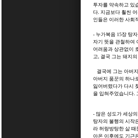
투자를 약속하고 있
다
.
지금보다 훨씬 어
인들은 이러한 사회적
-
누가복음
15
장 탕자
자기 뜻을 관철하여
어려움과 상관없이 
고
,
결국 그는 돼지의
결국에 그는 아버지
아버지 품꾼의 하나
잃어버렸다가 다시 
을 입혀주었습니다
.
-
많은 성도가 세상의
탕자의 불행의 시작
라 허랑방탕한 삶 
아온 이후에도 기근