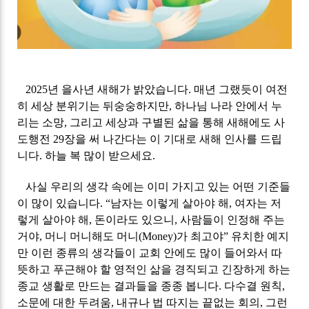
2025
년 을사년 새해가 밝았습니다
.
매년 그랬듯이 여전
히 세상 분위기는 뒤숭숭하지만
,
하나님 나라 안에서 누
리는 소망
,
그리고 세상과 구별된 삶을 통해 새해에도 사
도행전
29
장을 써 나간다는 이 기대로 새해 인사를 드립
니다
.
하늘 복 많이 받으세요
.
사실 우리의 생각 속에는 이미 가지고 있는 어떤 기준들
이 많이 있습니다
. “
남자는 이렇게 살아야 해
,
여자는 저
렇게 살아야 해
,
돈이라도 있으니
,
사람들이 인정해 주는
거야
,
머니 머니해도 머니
(Money)
가 최고야
”
유치한 예지
만 이런 종류의 생각들이 교회 안에도 많이 들어와서 따
뜻하고 푸근해야 할 영적인 삶을 경직되고 긴장하게 하는
종교 생활로 만드는 결과들을 종종 봅니다
.
다수결 원칙
,
소문에 대한 두려움
,
내규나 법 따지는 끝없는 회의
,
그런