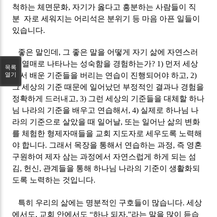
척하는 체면문화
,
자기가 옳다고 흥분하는 사람들이 직
분 자로 세워지는 어리석은 분위기 등 마음 아픈 일들이
있습니다
.
좋은 말인데
,
그 좋은 말을 어떻게 자기 삶에 자연스러
운 열매로 나타나는 성숙함을 경험하는가
? 1)
먼저 세상
목록
열기
에서 배운 기준들을 버리는 연습이 진행되어야 하고
, 2)
그 세상의 기준 때문에 일어났던 부정적인 결과나 경험을
정확하게 드러내고
, 3)
그런 세상의 기준들을 대체할 하나
님 나라의 기준을 배우고 연습해서
, 4)
실제로 하나님 나
라의 기준으로 살았을 때 일어날
,
또는 일어난 삶의 변화
를 체험한 형제자매들을 교회 지도자로 세우도록 노력해
야 합니다
.
그래서 목장을 통해서 연습하는 과정
,
즉 영혼
구원하여 제자 삼는 과정에서 자연스럽게 하게 되는 섬
김
,
헌신
,
관계들을 통해 하나님 나라의 기준이 생활화되
도록 노력하는 것입니다
.
특히 우리의 삶에는 명분적인 구호들이 많습니다
.
세상
에서도
,
교회 안에서도
“
하나 되자
.”
라는 말을 많이 듣습