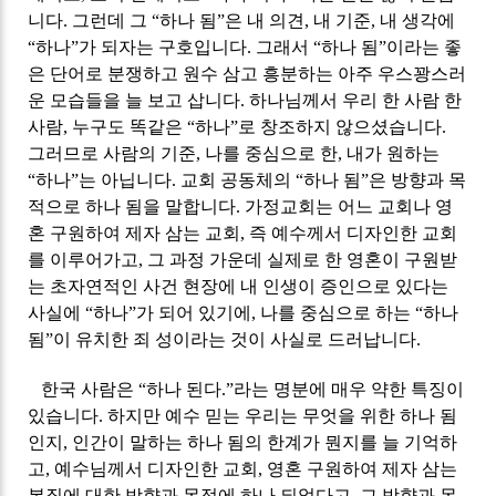
니다
.
그런데 그
“
하나 됨
”
은 내 의견
,
내 기준
,
내 생각에
“
하나
”
가 되자는 구호입니다
.
그래서
“
하나 됨
”
이라는 좋
은 단어로 분쟁하고 원수 삼고 흥분하는 아주 우스꽝스러
운 모습들을 늘 보고 삽니다
.
하나님께서 우리 한 사람 한
사람
,
누구도 똑같은
“
하나
”
로 창조하지 않으셨습니다
.
그러므로 사람의 기준
,
나를 중심으로 한
,
내가 원하는
“
하나
”
는 아닙니다
.
교회 공동체의
“
하나 됨
”
은 방향과 목
적으로 하나 됨을 말합니다
.
가정교회는 어느 교회나 영
혼 구원하여 제자 삼는 교회
,
즉 예수께서 디자인한 교회
를 이루어가고
,
그 과정 가운데 실제로 한 영혼이 구원받
는 초자연적인 사건 현장에 내 인생이 증인으로 있다는
사실에
“
하나
”
가 되어 있기에
,
나를 중심으로 하는
“
하나
됨
”
이 유치한 죄 성이라는 것이 사실로 드러납니다
.
한국 사람은
“
하나 된다
.”
라는 명분에 매우 약한 특징이
있습니다
.
하지만 예수 믿는 우리는 무엇을 위한 하나 됨
인지
,
인간이 말하는 하나 됨의 한계가 뭔지를 늘 기억하
고
,
예수님께서 디자인한 교회
,
영혼 구원하여 제자 삼는
본질에 대한 방향과 목적에 하나 되었다고
,
그 방향과 목