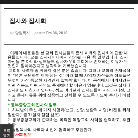
Sketchbook5, 스케치북5
집사와 집사회
담임목사
Feb 06, 2010
by
posted
- 아래의 내용들은 본 교회 집사님들의 존재 이유와 집사회에 관한 내
Sketchbook5, 스케치북5
용들입니다. 오늘 집사세미나에서 강의될 내용 중 일부입니다. 집사
자신들 뿐 아니라 성도들도 집사가 우리교회에서 존재하는 이유가 무
엇인지 알아야겠다고 생각되어 기록했습니다.
교회의 사역자 중 귀하지 않은 분은 없습니다. 그러나 교회의 존재목적
이 “영혼 구원하여 제자 삼는 것” 이라 할 때 사역자 자신들과 성도들은
무엇이 가장 중요한 사역인지 알아야 합니다. 이 목적에서 비켜서있는
어떤 직분도 어떤 사역도 존재해야 할 이유가 없습니다. 그것은 집사나
집사회도 마찬가지입니다. 성도 여러분과 집사님들이 사명과 비전, 그
리고 존재이유를 위해 집중하고 전력할 수 있도록 기도해 주시기 바랍
니다.
* 동부중앙교회 집사의 임무
1. 하나님이 주신 세 가지 사명과(선교, 신앙, 생활적 사명) 비전을 위해
일한다(1월 31일자 칼럼 참조).
2. 동부중앙교회가 존재하는 목적인 목장교회 사역을 협력하고, 후원
한다.
3. 담임목사의 사역과 비전에 협력하고 후원한다.
목록
* 집사회 임무
열기