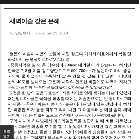
Sketchbook5, 스케치북5
새벽이슬 같은 은혜
담임목사
Sep 25, 2010
by
posted
“헐몬의 이슬이 시온의 산들에 내림 같도다 거기서 여호와께서 복을 명
Sketchbook5, 스케치북5
하셨나니 곧 영생이로다.”(시133:3)
- 중동지역은 일 년 총 강수량이 200mm 내외일 때가 많습니다. 하지만
한국은 7, 8월 여름 강수량만으로도 600-700mm가 넘는다고 하니 중동
지역에 물이 얼마나 부족한지 알 수 있을 것 같습니다. 그런데 어떻게
섭씨 40도를 넘나드는 고온과 사막의 건조한 바람에도 나무가 자라고
사막과 광야에 무수한 생물체들이 살아남을 수 있었을까요?
그것은 한 낮의 고온과 한밤의 저온 차이로 인해 생기는 이슬이 있었기
때문입니다. 물론 곡식을 파종할 때에는 이슬만으로는 안 됩니다. 그래
서 파종과 추수기에는 이른 비와 늦은 비라는 말이 있는 것입니다. 하지
만 파종된 씨가 움을 틔우고 싹이 나면 그 다음부터는 매일 밤과 새벽
사이에 내리는 이슬만으로도 성장해 나가는 것이 가능하게 됩니다.
구약 시대에 하나님께서 이스라엘민족을 심판하실 때 비를 거두셨습
니다. 그러면 파종과 추수를 할 수 없었습니다. 하지만 그런 때에도 나
무는 살아남았고, 들판에 풀들이 있어 양떼들과 짐승들이 살아남을 수
목록
열기
있었습니다. 그렇지만 하나님께서 비와 이슬을 함께 거두어 가시면 그