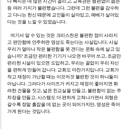
다 빠지는 데 많은 시간이 걸리고
,
교육관은 형편없이 좁은
등 여러 가지가 불편했습니다
.
그런데 그런 불편을 감수하
고 다니는 헌신 때문에 교인들이 살아있고
,
예배가 살아있
다는 것을 느낄 수 있었습니다
.
여기서 알 수 있는 것은 크리스천은 불편한 점이 사라지
고 편안함에 안주하면 영성도 죽는다는 사실입니다
.
사실
우리가 얼마나 작은 불편함을 못 견디는 문화 속에 살고 있
습니까
?
조금만 편리한 기기가 나오면 바꾸어 쓰고
,
조금만
편리한 시설이 있으면 도입하고
,
우리는 끝없이 우리 자신
을 편하게 만들어 갑니다
.
교회도 마찬가지입니다
.
교회가
작고 재정이 가난할 때는 이것저것 불편한 것이 하나둘이
아닙니다
.
그러다가 사이즈가 커지고 재정이 좋아지면 화
려한 건물을 짓고
,
넓은 친교실을 만들고
,
불편함이 없는 주
차장을 만들고
,
시스템도 더 편하게 고쳐나가면서 외형은
갈수록 정말 흠잡을 데 없는 곳이 되어가지만
,
영성은 죽어
가게 된다는 것입니다
.