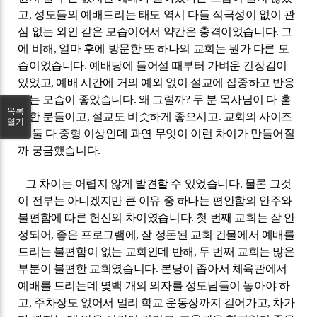
고
,
성도들의 예배드리는 태도 역시 다들 적극성이 없이 관
심 없는 외인 같은 모습이어서 약간은 충격이었습니다
.
그
에 비해
,
얼마 후에 방문한 또 하나의 교회는 뭔가 다른 모
습이었습니다
.
예배당에 들어설 때부터 가벼운 긴장감이
있었고
,
예배 시간에 거의 예외 없이 설교에 집중하고 반응
하는 모습이 좋았습니다
.
왜 그럴까
?
두 분 목사님이 다 훌
목록
륭한 분들이고
,
설교도 비슷하게 좋으시고
.
교회의 사이즈
열기
도 둘 다 중형 이상인데 과연 무엇이 이런 차이가 만들어질
까 궁금했습니다
.
그 차이는 어렵지 않게 발견할 수 있었습니다
.
물론 그것
이 전부는 아니겠지만 큰 이유 중 하나는 편안함의 안주와
불편함에 따른 헌신의 차이였습니다
.
첫 번째 교회는 잘 안
정되어
,
좋은 프로그램에
,
잘 정돈된 교회 건물에서 예배를
드리는 불편함이 없는 교회인데 반해
,
두 번째 교회는 많은
부분이 불편한 교회였습니다
.
본당이 좁아서 체육관에서
예배를 드리는데 몇백 개의 의자를 성도님들이 놓아야 하
고
,
주차장도 없어서 멀리 학교 운동장까지 걸어가고
,
차가