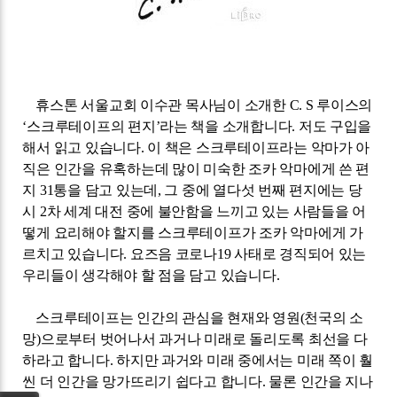
휴스톤 서울교회 이수관 목사님이 소개한
C. S
루이스의
‘
스크루테이프의 편지
’
라는 책을 소개합니다
.
저도 구입을
해서 읽고 있습니다
.
이 책은 스크루테이프라는 악마가 아
직은 인간을 유혹하는데 많이 미숙한 조카 악마에게 쓴 편
지
31
통을 담고 있는데
,
그 중에 열다섯 번째 편지에는 당
시
2
차 세계 대전 중에 불안함을 느끼고 있는 사람들을 어
떻게 요리해야 할지를 스크루테이프가 조카 악마에게 가
르치고 있습니다
.
요즈음 코로나
19
사태로 경직되어 있는
우리들이 생각해야 할 점을 담고 있습니다
.
스크루테이프는 인간의 관심을 현재와 영원
(
천국의 소
망
)
으로부터 벗어나서 과거나 미래로 돌리도록 최선을 다
하라고 합니다
.
하지만 과거와 미래 중에서는 미래 쪽이 훨
씬 더 인간을 망가뜨리기 쉽다고 합니다
.
물론 인간을 지나