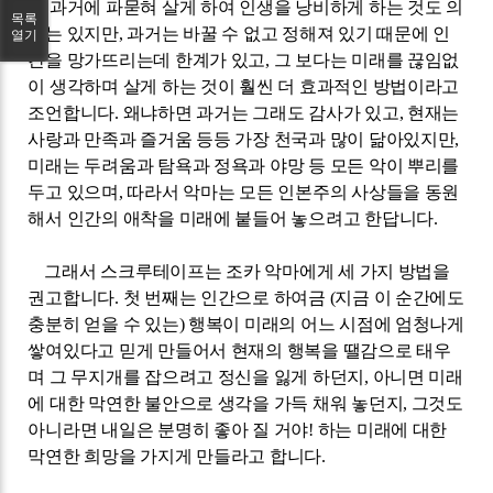
간 과거에 파묻혀 살게 하여 인생을 낭비하게 하는 것도 의
목록
미는 있지만
,
과거는 바꿀 수 없고 정해져 있기 때문에 인
열기
간을 망가뜨리는데 한계가 있고
,
그 보다는 미래를 끊임없
이 생각하며 살게 하는 것이 훨씬 더 효과적인 방법이라고
조언합니다
.
왜냐하면 과거는 그래도 감사가 있고
,
현재는
사랑과 만족과 즐거움 등등 가장 천국과 많이 닮아있지만
,
미래는 두려움과 탐욕과 정욕과 야망 등 모든 악이 뿌리를
두고 있으며
,
따라서 악마는 모든 인본주의 사상들을 동원
해서 인간의 애착을 미래에 붙들어 놓으려고 한답니다
.
그래서 스크루테이프는 조카 악마에게 세 가지 방법을
권고합니다
.
첫 번째는 인간으로 하여금
(
지금 이 순간에도
충분히 얻을 수 있는
)
행복이 미래의 어느 시점에 엄청나게
쌓여있다고 믿게 만들어서 현재의 행복을 땔감으로 태우
며 그 무지개를 잡으려고 정신을 잃게 하던지
,
아니면 미래
에 대한 막연한 불안으로 생각을 가득 채워 놓던지
,
그것도
아니라면 내일은 분명히 좋아 질 거야
!
하는 미래에 대한
막연한 희망을 가지게 만들라고 합니다
.