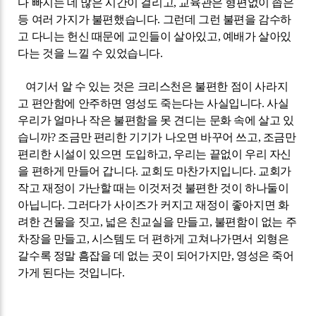
다 빠지는 데 많은 시간이 걸리고
,
교육관은 형편없이 좁은
등 여러 가지가 불편했습니다
.
그런데 그런 불편을 감수하
고 다니는 헌신 때문에 교인들이 살아있고
,
예배가 살아있
다는 것을 느낄 수 있었습니다
.
여기서 알 수 있는 것은 크리스천은 불편한 점이 사라지
고 편안함에 안주하면 영성도 죽는다는 사실입니다
.
사실
우리가 얼마나 작은 불편함을 못 견디는 문화 속에 살고 있
습니까
?
조금만 편리한 기기가 나오면 바꾸어 쓰고
,
조금만
편리한 시설이 있으면 도입하고
,
우리는 끝없이 우리 자신
을 편하게 만들어 갑니다
.
교회도 마찬가지입니다
.
교회가
작고 재정이 가난할 때는 이것저것 불편한 것이 하나둘이
아닙니다
.
그러다가 사이즈가 커지고 재정이 좋아지면 화
려한 건물을 짓고
,
넓은 친교실을 만들고
,
불편함이 없는 주
차장을 만들고
,
시스템도 더 편하게 고쳐나가면서 외형은
갈수록 정말 흠잡을 데 없는 곳이 되어가지만
,
영성은 죽어
가게 된다는 것입니다
.