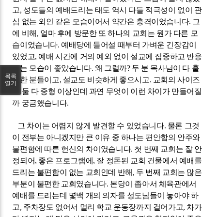
고
,
성도들의 예배드리는 태도 역시 다들 적극성이 없이 관
심 없는 외인 같은 모습이어서 약간은 충격이었습니다
.
그
에 비해
,
얼마 후에 방문한 또 하나의 교회는 뭔가 다른 모
습이었습니다
.
예배당에 들어설 때부터 가벼운 긴장감이
있었고
,
예배 시간에 거의 예외 없이 설교에 집중하고 반응
하는 모습이 좋았습니다
.
왜 그럴까
?
두 분 목사님이 다 훌
목록
륭한 분들이고
,
설교도 비슷하게 좋으시고
.
교회의 사이즈
열기
도 둘 다 중형 이상인데 과연 무엇이 이런 차이가 만들어질
까 궁금했습니다
.
그 차이는 어렵지 않게 발견할 수 있었습니다
.
물론 그것
이 전부는 아니겠지만 큰 이유 중 하나는 편안함의 안주와
불편함에 따른 헌신의 차이였습니다
.
첫 번째 교회는 잘 안
정되어
,
좋은 프로그램에
,
잘 정돈된 교회 건물에서 예배를
드리는 불편함이 없는 교회인데 반해
,
두 번째 교회는 많은
부분이 불편한 교회였습니다
.
본당이 좁아서 체육관에서
예배를 드리는데 몇백 개의 의자를 성도님들이 놓아야 하
고
,
주차장도 없어서 멀리 학교 운동장까지 걸어가고
,
차가