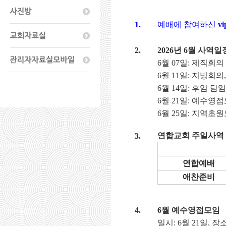
1.
예배에 참여하신
vi
2.
2026
년
6
월 사역일
6
월
07
일
:
제직회의
6
월
11
일
:
지빙회의
6
월
14
일
:
후임 담임
6
월
21
일
:
예수영접
6
월
25
일
:
지역초원
연합교회 주일사역
3.
연합예배
애찬준비
4.
6
월 예수영접모임
일시
: 6
월
21
일
,
장