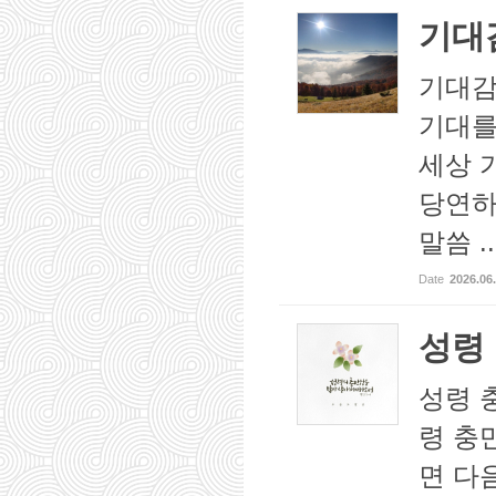
기대
기대감
기대를
세상 
당연하
말씀 ..
Date
2026.06
성령
성령 
령 충
면 다