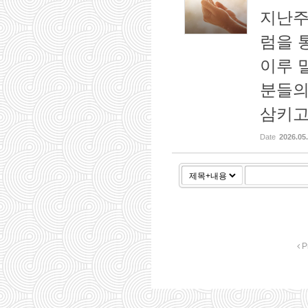
지난주
럼을 
이루 
분들의
삼키고 
Date
2026.05
P