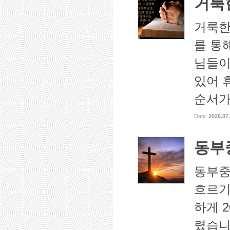
거룩
거룩한
를 통
님들이
있어 
순서가 
Date
2026.07
동부
동부중
흐르기
하게 
렸습니