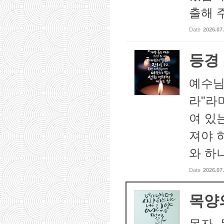
출해 주
Date
2026.07
등경
예수님
라"라
여 있
져야 
와 하나
Date
2026.07
목양
목자,