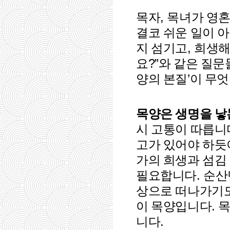
,
목자
목녀가 영혼
결코 쉬운 일이 
,
지 섬기고
희생해
?”
요
와 같은 질문
’
양의 본질
이 무
목양은 생명을 낳
시 고통이 따릅니
고가 있어야 하듯
가의 희생과 섬김
.
필요합니다
순산
상으로 떠나가기
.
이 목양입니다
목
.
니다