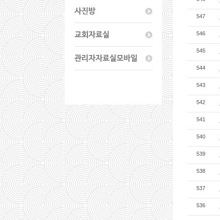
547
546
545
544
543
542
541
540
539
538
537
536