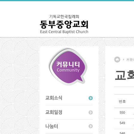
커뮤
교
번호
550
549
548