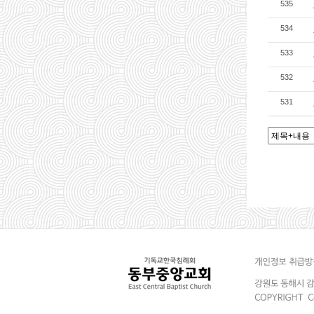
535
534
533
532
531